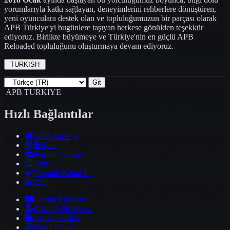
yorumlarıyla katkı sağlayan, deneyimlerini rehberlere dönüştüren,
yeni oyunculara destek olan ve topluluğumuzun bir parçası olarak
APB Türkiye'yi bugünlere taşıyan herkese gönülden teşekkür
ediyoruz. Birlikte büyümeye ve Türkiye'nin en güçlü APB
Reloaded topluluğunu oluşturmaya devam ediyoruz.
BENI HA
TURKISH
APB TURKIYE
Hızlı
Bağlantılar
APB Türkiye
İletişim
Forum Takımı
Arşiv
Okundu Kabul Et
RSS
Forum Kuralları
Gizlilik Politikası
Hizmet Şartları
Yasal Uyarı