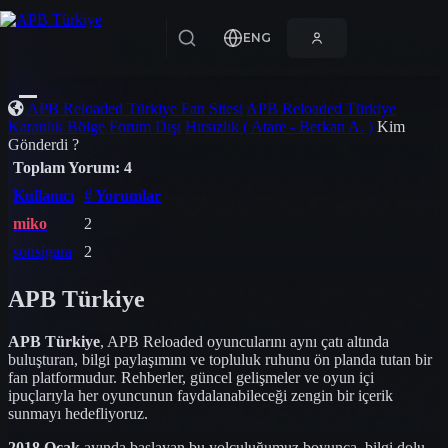
ENG
APB Reloaded Türkiye Fan Sitesi
APB Reloaded Türkiye
Karanlık Bölge
Forum Dışı
Hırsızlık ( Atare - Berkan A. )
Kim
Gönderdi ?
Toplam Yorum: 4
Kullanıcı
# Yorumlar
miko
2
sonsigara
2
APB
Türkiye
APB Türkiye
, APB Reloaded oyuncularını aynı çatı altında
buluşturan, bilgi paylaşımını ve topluluk ruhunu ön planda tutan bir
fan platformudur. Rehberler, güncel gelişmeler ve oyun içi
ipuçlarıyla her oyuncunun faydalanabileceği zengin bir içerik
sunmayı hedefliyoruz.
2018 Ocak
ayında başlayan bu yolculuğumuz boyunca, bilgi dolu