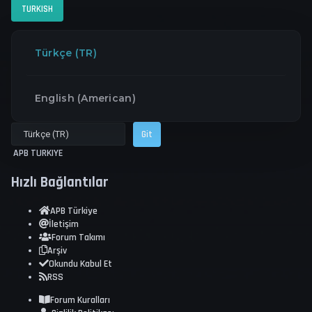
TURKISH
Türkçe (TR)
English (American)
APB TURKIYE
Hızlı
Bağlantılar
APB Türkiye
İletişim
Forum Takımı
Arşiv
Okundu Kabul Et
RSS
Forum Kuralları