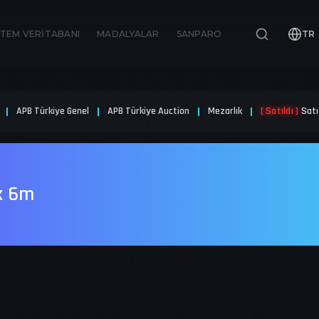
İTEM VERITABANI
MADALYALAR
SANPARO
TR
APB Türkiye Genel
APB Türkiye Auction
Mezarlık
[ Satıldı ]
Satı
ık 6m