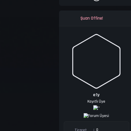
Şuan Offine!
e1y
Kayıtlı Üye
0
Ticaret