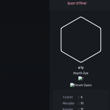
Şuan Offine!
e1y
Kayıtlı Üye
0
Ticaret
51
Mesajlar
12
Konular