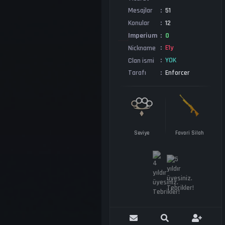
51
Mesajlar
12
Konular
0
Imperium
E1y
Nickname
YOK
Clan ismi
Enforcer
Tarafı
Seviye
Favori Silah