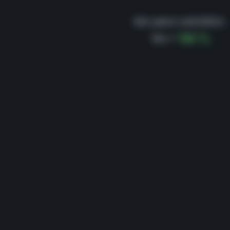
6m para satılıktır.
1m =
150 TL
DİKKAT!