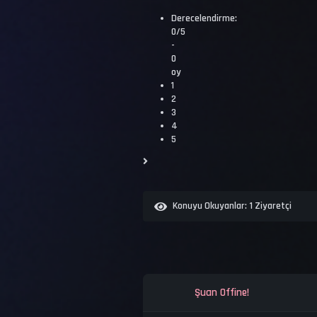
Derecelendirme:
0/5
-
0
oy
1
2
3
4
5
Konuyu Okuyanlar:
1 Ziyaretçi
Şuan Offine!