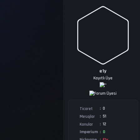
e1y
Kayıtlı Üye
0
Ticaret
51
Mesajlar
12
Konular
0
Imperium
E1y
Nickname