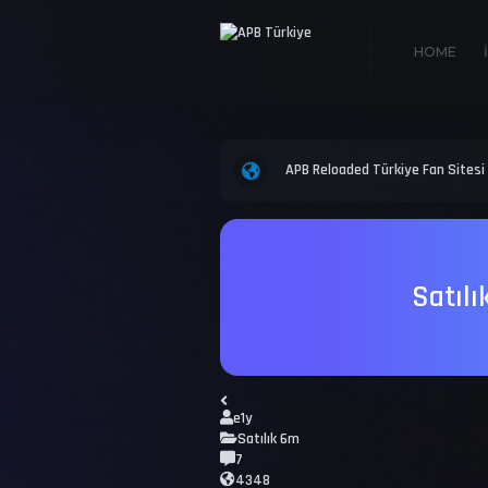
HOME
APB Reloaded Türkiye Fan Sitesi
Satıl
e1y
Satılık 6m
7
4348