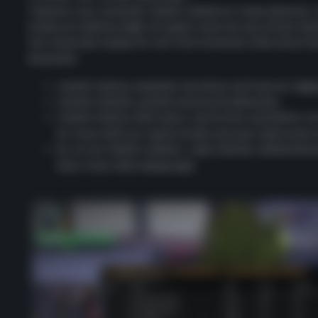
Topluluk uzun zamandır liderlik tablolarını talep ediyordu, 
sadece en iyilerine değil, bir şeyler sunan bir şey ortaya koym
tam anlamıyla işleyen bir anti-hile sistemine sahip olana k
düşündük.
Liderlik tablosu hedefleri her birkaç haftada bir değiş
Liderlik tabloları günlük olarak güncellenecek.
Liderlik tablosu ödül yapısı, oyunculara oynadıkları içi
ha fazla ödül için teşvik etmek amacıyla Fightclubs’a
Şu an için liderlik tabloları Joker Biletleri ödüllendir
daha fazla ödül ekleyeceğiz.