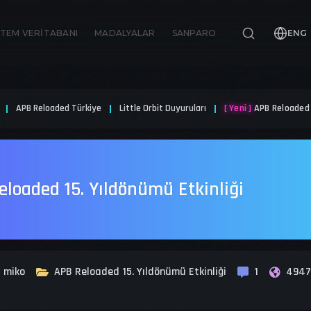
İTEM VERITABANI
MADALYALAR
SANPARO
ENG
APB Reloaded Türkiye
Little Orbit Duyuruları
[ Yeni ]
APB Reloaded 1
loaded 15. Yıldönümü Etkinliği
miko
APB Reloaded 15. Yıldönümü Etkinliği
1
494