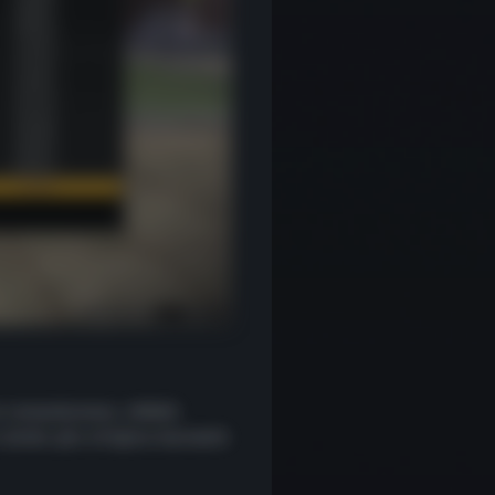
dan tamamlanmaz. ARMAS
. Şimdi, göz attığınız kozmetik