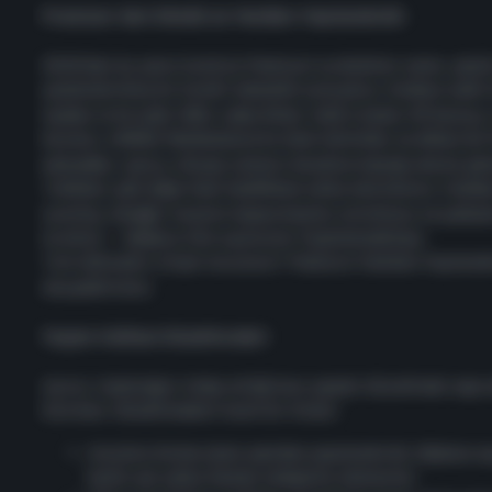
Premium Geri Döndü ve Yeniden Yapılandırıldı
2020’den bu yana ücretsiz Premium sunduktan sonra, güçlü
yapılandırılmış bir ücretli abonelik sunuyoruz. Sadece aylık
üyeleri artık aylık 1500 Joker Bileti, %30’a kadar XP bonus
kazancı, ARMAS Marketplace’te özel indirimler ve dönen bir
edecekler. Ayrıca, Klavye isminizi karakter başlığı olarak gö
Tabloları gibi diğer özel özelliklere sahip olacaksınız. Eskid
avantaj, örneğin tasarım kapasitesinin artırılması ve gelişmi
ücretsiz — böylece tüm oyuncular faydalanabiliyor.
Tam detayları istiyor musunuz? Premium Yeniden Yapıland
okuyabilirsiniz.
Yaşam Kalitesi Düzeltmeleri
Ayrıca, topluluğun talep ettiği bazı şeyleri düzeltmek veya
İşte bazı düzeltmelerin kısmi bir listesi:
Araçlara binme işlevi yeniden yapılandırıldı, böylec
kadar yer yoksa hemen teleporte olamazlar.