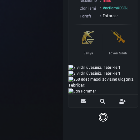
miko
Nickname
VecPam&ESOJ
Clan ismi
Enforcer
Tarafı
Seviye
Favori Silah