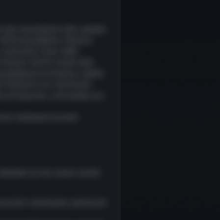
 yeni avantajlarla dolu yeniden
 4.99 $ karşılığında, Premium
u, %125 daha fazla APB$
 Premium Vault’a erişim elde
sterebilecek ve Premium Liderlik
en Premium’a ait olan birçok
ş XP boostları, artık herkes için
ırma makalesini burada
 eklemek için de zaman ayırdık.
e oyuncular animasyonu oynatacak