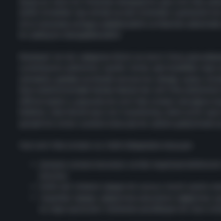
Geçen yıl, harici bir firmadan deneysel bir yeni anti-hile çöz
dahili sistemler inşa etmek ve eski sistemleri uyarlamak için
AC’yi tamamen entegre edebilecektik ve hilecileri yönetmek 
bir yaklaşımı deneyebilecektik.
Maalesef, bir dizi sebepten ötürü, bu harici firma güncellem
sunamayınca yollarımızı ayırdık. Ancak, yeni özellikler veya 
çözmemiz gereken en büyük sorunun bu olduğu açıkça orta
Oyun endüstrisindeki hemen hemen her anti-hile çözümünü 
APB'nin kendi iç yapısında bir anti-hile sistemi alacağına 
Ekibimiz, özel olarak oyun için tasarlanmış, daha iyi bir oyu
güvenli bir ortam sunmak amacıyla bir çözüm geliştirmek için
Yeni anti-hile sistemi, üç farklı bileşenden oluşuyor:
Çalışma zamanı koruması ve hile tespitiyle birlikte bi
ürücüsü.
Farklı veri türlerini işleyen bir sunucu tarafı analiz mo
Tespitleri işleyen, eşleştirme sonuçlarını değiştiren, oy
an veya oyuncuları tamamen yasaklayan bir ceza sist