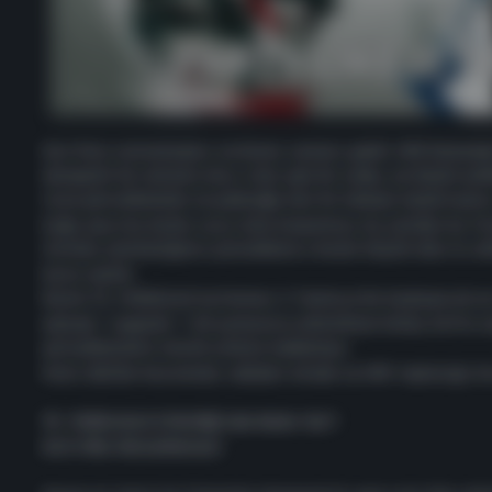
San Paro vatandaşları, kutlama zamanı geldi! APB Reloaded 
deneyimli bir veteran olun, ister yeni bir asker, en büyük yı
taze güncellemeler ve geleceğe dair bir bakışla başlatıyoru
Çoğu oyun bu kadar uzun süre dayanmaz, bu yüzden bu fırs
Aslında, planladığımız güncelleme o kadar büyük oldu ki, etk
karar verdik.
Resmi 15. Yıldönümü kutlaması 2 Temmuz’da başlayacak v
edecek. “Legends” 1.33 yamasının etkinlikten birkaç hafta so
güncellememiz olarak çıkması bekleniyor.
Hadi, ödüller kazanmak, rekabet etmek ve APB topluluğu ile
15. Yıldönümü Etkinliği'nde Neler Var?
Anti-Hile Güncellemesi