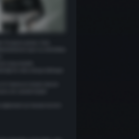
15 yaşına giriyor. İster
ldönümümüzü oyun içi etkinlikler,
z.
atı kaçırmadık!
inliği iki arka arkaya bölmeye
e 16 Temmuz’a kadar devam
nra, bir sonraki büyük
 eğlenmek için hemen katılın!