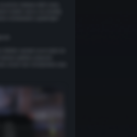
ancak biz herkese ödül veren,
ak istedik. Ayrıca, bu özelliği,
adar ertelememiz gerektiğini
ecek.
n ödüller vermek ve en iyileri da
 benzer şekilde çalışacak.
ecek, ancak test sürüşünden çıkıp