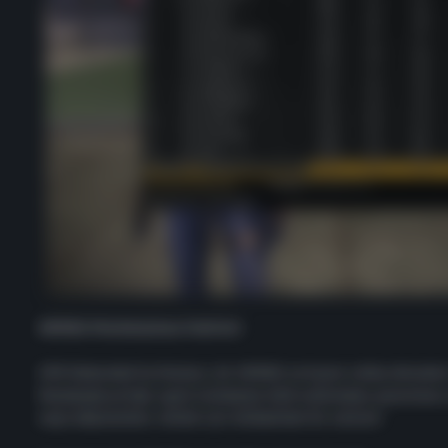
ARMAS Marketplace İndirimi
APB Reloaded kutlaması, bir ARMAS satışına sahip olma
Marketplace’teki seçili ürünlerde %25 indirimden yararlanın
veya ekipmanları almak için mükemmel bir zaman!