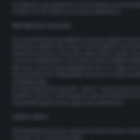
Bu büyük bir çaba gerektirdi ve aktif hilelerle mücadele ed
sistemi ince ayar yapmayı ve yaymayı hedefliyoruz.
ABD Doğu Kıyısı Sunucuları
Bu yıl şimdiye kadar ağ bağlantısı sorunları yaşadık. Ancak
altyapımızı yeniden inşa etmeyi tamamladığımızı duyurma
Haziran’dan itibaren, Little Orbit, kendi dünya çapında sun
sunucular mükemmel bir anti-DDoS sistemi ve yedekli devrel
Batı Kıyısı ve Orta Avrupa bölgelerinin yanı sıra, Doğu Kıyısı
hale getirdik! Artık o bölgelerdeki oyuncular da düşük geci
oynayabilecekler.
Bu çaba kapsamında, küçük bir "drop-in" altyapı ve oyun s
başardık. Amacımız, APB Reloaded’ı daha da büyütmek için 
uygulayabileceğimiz birkaç bölge daha belirlemektir.
Liderlik Tablosu
APB Reloaded artık sezon tabanlı bir liderlik tablosu sistem
sırasında test sürüşü yapacağız!