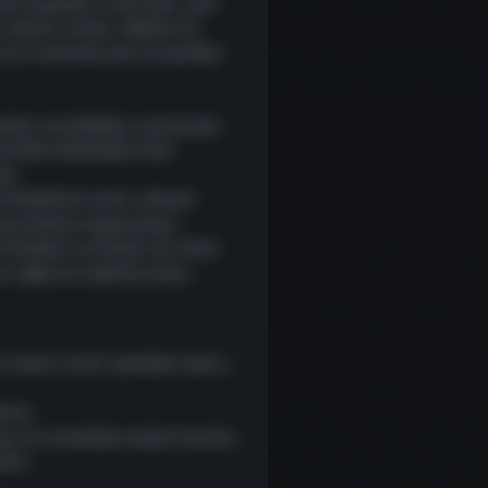
ümü denedik. Little Orbit, yeni
 aylarca çalıştı, böylece bu
için tamamen yeni ve yenilikçi
eleri ve özellikleri zamanında
içerikler eklemeden önce
da.
denedikten sonra, nihayet
duyurmaktan heyecanlıyız.
n deneyimi ve herkes için daha
 yoğun bir şekilde çalıştı.
r istemci tarafı çekirdek modu s
toru.
un içi sistemlere erişimi kısıtlay
emi.