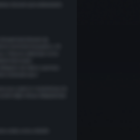
erken düzenli güncellemelerle
 nihayetinde küresel ağ
ktan mutluluk duyuyoruz. 25
ucu filosunu yönetiyor ve bu
erle korunuyor.
 bölgesini de tekrar çevrimiçi
kme süresiyle oyun
unucusu ayak izi tasarlamayı da
şimdi diğer dünya bölgelerinde
ine sahip ve bu etkinlik