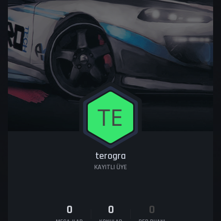
terogra
KAYITLI ÜYE
0
0
0