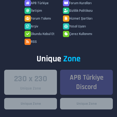
APB Türkiye
Forum Kuralları
İletişim
Gizlilik Politikası
Forum Takımı
Hizmet Şartları
Arşiv
Yasal Uyarı
Okundu Kabul Et
Çerez Kullanımı
RSS
Unique
Zone
APB Türkiye
230 x 230
Discord
Unique Zone
Unique Zone
Unique Zone