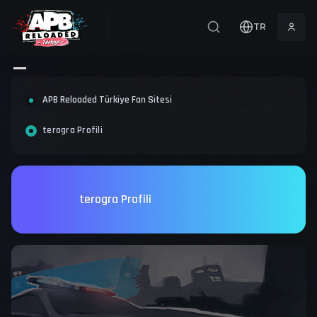
TR
APB Reloaded Türkiye Fan Sitesi
terogra Profili
terogra Profili